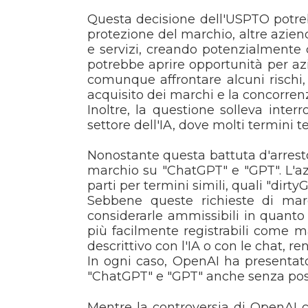
Questa decisione dell'USPTO potreb
protezione del marchio, altre azien
e servizi, creando potenzialmente 
potrebbe aprire opportunità per azi
comunque affrontare alcuni rischi, 
acquisito dei marchi e la concorrenz
Inoltre, la questione solleva inte
settore dell'IA, dove molti termini 
Nonostante questa battuta d'arresto
marchio su "ChatGPT" e "GPT". L'azi
parti per termini simili, quali "dir
Sebbene queste richieste di marc
considerarle ammissibili in quanto i
più facilmente registrabili come 
descrittivo con l'IA o con le chat, 
In ogni caso, OpenAI ha presentat
"ChatGPT" e "GPT" anche senza posse
Mentre la controversia di OpenAI co