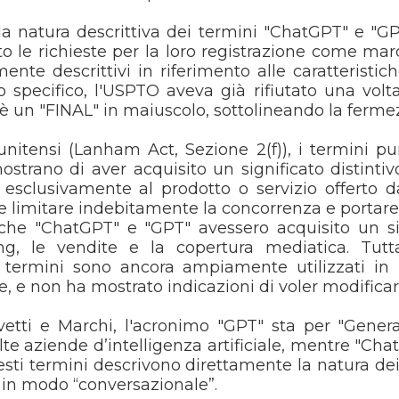
la natura descrittiva dei termini "ChatGPT" e "GPT"
to le richieste per la loro registrazione come m
te descrittivi in riferimento alle caratteristich
ello specifico, l'USPTO aveva già rifiutato una vol
le è un "FINAL" in maiuscolo, sottolineando la fermez
unitensi (Lanham Act, Sezione 2(f)), i termini p
ostrano di aver acquisito un significato distinti
sclusivamente al prodotto o servizio offerto dal
be limitare indebitamente la concorrenza e portare 
he "ChatGPT" e "GPT" avessero acquisito un signi
ing, le vendite e la copertura mediatica. Tut
termini sono ancora ampiamente utilizzati in mo
ale, e non ha mostrato indicazioni di voler modifica
evetti e Marchi, l'acronimo "GPT" sta per "Gener
lte aziende d’intelligenza artificiale, mentre "Cha
esti termini descrivono direttamente la natura dei 
 in modo “conversazionale”.