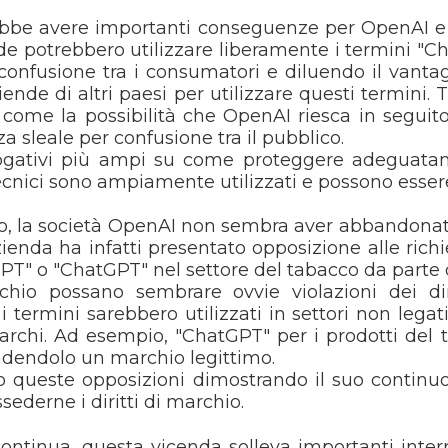
be avere importanti conseguenze per OpenAI e per
de potrebbero utilizzare liberamente i termini "Ch
confusione tra i consumatori e diluendo il vant
ende di altri paesi per utilizzare questi termini.
come la possibilità che OpenAI riesca in seguito 
a sleale per confusione tra il pubblico.
rrogativi più ampi su come proteggere adeguatam
tecnici sono ampiamente utilizzati e possono essere 
, la società OpenAI non sembra aver abbandonato la
enda ha infatti presentato opposizione alle rich
tyGPT" o "ChatGPT" nel settore del tabacco da part
hio possano sembrare ovvie violazioni dei di
 termini sarebbero utilizzati in settori non legati 
marchi. Ad esempio, "ChatGPT" per i prodotti de
rendendolo un marchio legittimo.
o queste opposizioni dimostrando il suo continu
derne i diritti di marchio.
ntinua, questa vicenda solleva importanti interrog