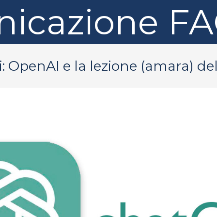
icazione
F
ti: OpenAI e la lezione (amara) 