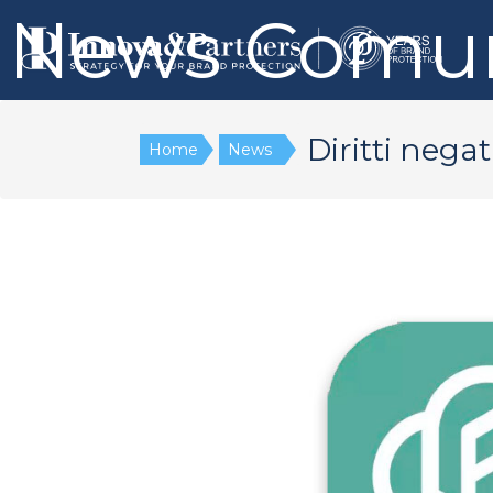
News
Comun
Diritti nega
Home
News