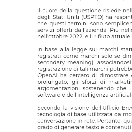
Il cuore della questione risiede nel
degli Stati Uniti (USPTO) ha respin
che questi termini sono semplicemen
servizi offerti dall'azienda. Più n
nell'ottobre 2022, e il rifiuto attua
In base alla legge sui marchi stat
registrati come marchi solo se dim
secondary meaning), associandosi e
registrazione di tali marchi potreb
OpenAI ha cercato di dimostrare c
prolungato, gli sforzi di market
argomentazioni sostenendo che i 
software e dell'intelligenza artifici
Secondo la visione dell’Ufficio Br
tecnologia di base utilizzata da mo
conversazione in rete. Pertanto, qu
grado di generare testo e contenuti