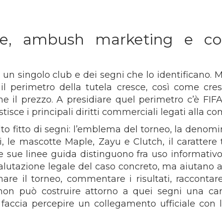
le, ambush marketing e co
i un singolo club e dei segni che lo identificano. 
il perimetro della tutela cresce, così come cres
rne il prezzo. A presidiare quel perimetro c’è FIF
sce i principali diritti commerciali legati alla co
 fitto di segni: l’emblema del torneo, la denominaz
nti, le mascotte Maple, Zayu e Clutch, il carattere 
. Le sue linee guida distinguono fra uso informat
 valutazione legale del caso concreto, ma aiutano 
e il torneo, commentare i risultati, raccontare
da non può costruire attorno a quei segni una 
accia percepire un collegamento ufficiale con l