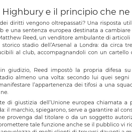
i Highbury e il principio che ne
ei diritti vengono oltrepassati? Una risposta uti
b e una sentenza europea destinata a cambiare i
 Matthew Reed, un venditore ambulante di articoli 
 storico stadio dell’Arsenal a Londra: da circa tr
ucibili al club, accompagnandoli con un cartello 
 in giudizio, Reed impostò la propria difesa 
adio almeno una volta: secondo lui quei segni 
anifestare l’appartenenza dei tifosi a una squadr
ine.
rte di giustizia dell’Unione europea chiamata a 
da: il marchio, spiegarono, serve a garantire al con
he provenga dal titolare o da un soggetto autoriz
romettere tale funzione anche se il pubblico vi ri