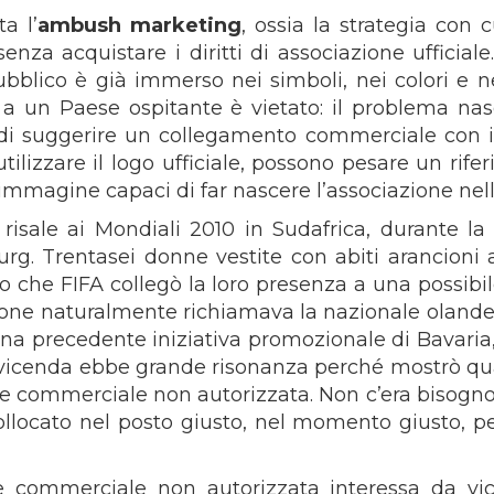
a l’
ambush marketing
, ossia la strategia con
senza acquistare i diritti di associazione ufficial
ubblico è già immerso nei simboli, nei colori e n
o a un Paese ospitante è vietato: il problema na
di suggerire un collegamento commerciale con il
utilizzare il logo ufficiale, possono pesare un ri
’immagine capaci di far nascere l’associazione ne
isale ai Mondiali 2010 in Sudafrica, durante la
. Trentasei donne vestite con abiti arancioni at
po che FIFA collegò la loro presenza a una possi
ancione naturalmente richiamava la nazionale olandes
a una precedente iniziativa promozionale di Bavari
 La vicenda ebbe grande risonanza perché mostrò qua
ione commerciale non autorizzata. Non c’era bisogn
ollocato nel posto giusto, nel momento giusto, pe
one commerciale non autorizzata interessa da vi