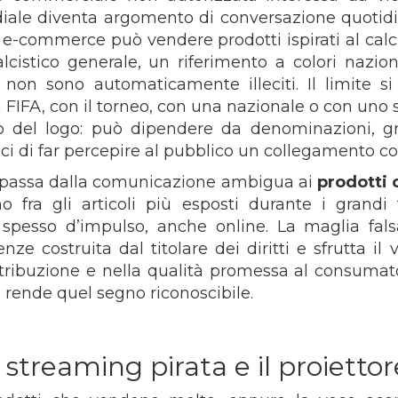
ondiale diventa argomento di conversazione quoti
n e-commerce può vendere prodotti ispirati al cal
lcistico generale, un riferimento a colori nazio
o non sono automaticamente illeciti. Il limite
 FIFA, con il torneo, con una nazionale o con uno 
so del logo: può dipendere da denominazioni, gra
ci di far percepire al pubblico un collegamento c
i passa dalla comunicazione ambigua ai
prodotti 
no fra gli articoli più esposti durante i gran
 spesso d’impulso, anche online. La maglia fals
nze costruita dal titolare dei diritti e sfrutta i
stribuzione e nella qualità promessa al consumator
e rende quel segno riconoscibile.
, streaming pirata e il proietto