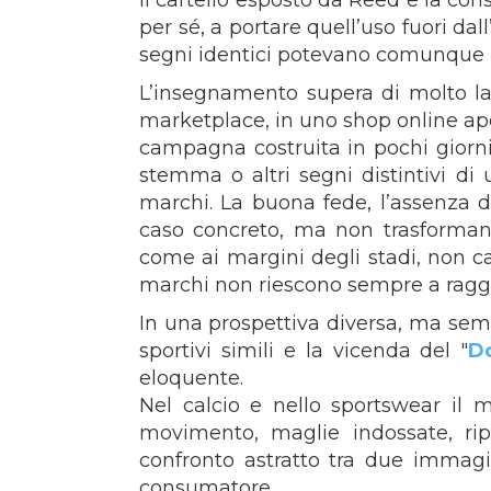
Il cartello esposto da Reed e la con
per sé, a portare quell’uso fuori dal
segni identici potevano comunque me
L’insegnamento supera di molto la
marketplace, in uno shop online ape
campagna costruita in pochi giorni
stemma o altri segni distintivi di 
marchi. La buona fede, l’assenza di
caso concreto, ma non trasformano 
come ai margini degli stadi, non cam
marchi non riescono sempre a raggi
In una prospettiva diversa, ma semp
sportivi simili e la vicenda del "
D
eloquente.
Nel calcio e nello sportswear il 
movimento, maglie indossate, ripr
confronto astratto tra due immag
consumatore.