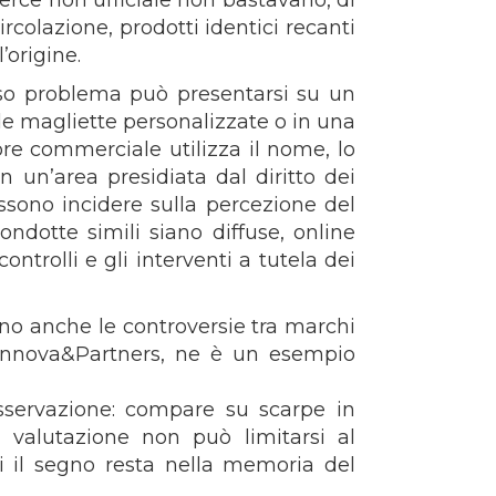
merce non ufficiale non bastavano, di
ircolazione, prodotti identici recanti
’origine.
sso problema può presentarsi su un
de magliette personalizzate o in una
re commerciale utilizza il nome, lo
n un’area presidiata dal diritto dei
ossono incidere sulla percezione del
ndotte simili siano diffuse, online
ntrolli e gli interventi a tutela dei
ano anche le controversie tra marchi
 Innova&Partners, ne è un esempio
osservazione: compare su scarpe in
a valutazione non può limitarsi al
 il segno resta nella memoria del