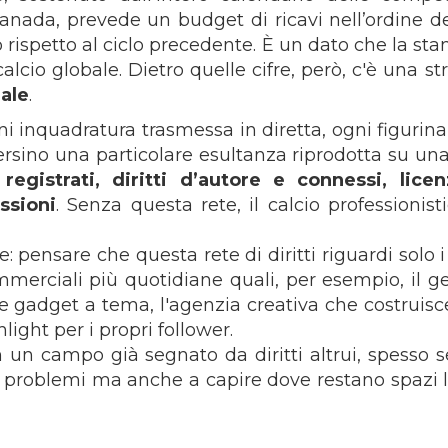
Canada, prevede un budget di ricavi nell’ordine dei
to rispetto al ciclo precedente. È un dato che la s
calcio globale. Dietro quelle cifre, però, c'è una
uale
.
i inquadratura trasmessa in diretta, ogni figurina
rsino una particolare esultanza riprodotta su una
registrati, diritti d’autore e connessi, licen
ssioni
. Senza questa rete, il calcio professioni
 pensare che questa rete di diritti riguardi solo i
commerciali più quotidiane quali, per esempio, il g
e gadget a tema, l'agenzia creativa che costrui
light per i propri follower.
n un campo già segnato da diritti altrui, spesso
re problemi ma anche a capire dove restano spazi 