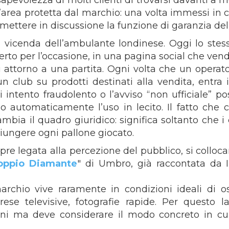
sapevolezza di molti clienti di trovarsi davanti a 
l’area protetta dal marchio: una volta immessi in c
ttere in discussione la funzione di garanzia dell
 vicenda dell’ambulante londinese. Oggi lo ste
rto per l’occasione, in una pagina social che ven
 attorno a una partita. Ogni volta che un operato
un club su prodotti destinati alla vendita, entra i
 intento fraudolento o l’avviso “non ufficiale” p
automaticamente l’uso in lecito. Il fatto che co
bia il quadro giuridico: significa soltanto che i co
ungere ogni pallone giocato.
re legata alla percezione del pubblico, si colloc
oppio Diamante
" di Umbro, già raccontata da
marchio vive raramente in condizioni ideali di 
ese televisive, fotografie rapide. Per questo l
ini ma deve considerare il modo concreto in cui