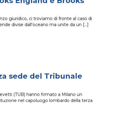
ooks England e Brooks
o giuridico, ci troviamo di fronte al caso di
ende divise dall'oceano ma unite da un
rza sede del Tribunale
 Brevetti (TUB) hanno firmato a Milano un
stituzione nel capoluogo lombardo della terza