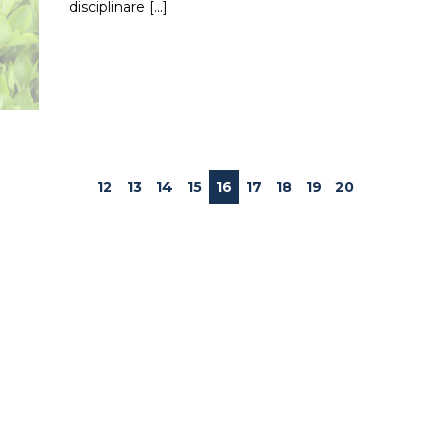
disciplinare
12
13
14
15
16
17
18
19
20